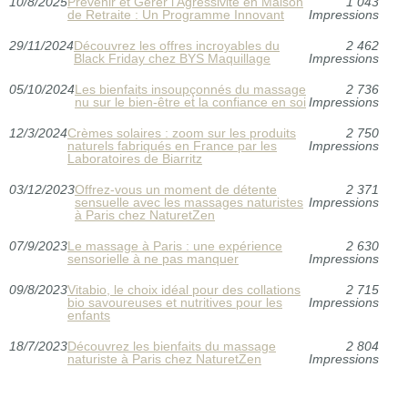
10/8/2025
Prévenir et Gérer l'Agressivité en Maison
1 043
de Retraite : Un Programme Innovant
Impressions
29/11/2024
Découvrez les offres incroyables du
2 462
Black Friday chez BYS Maquillage
Impressions
05/10/2024
Les bienfaits insoupçonnés du massage
2 736
nu sur le bien-être et la confiance en soi
Impressions
12/3/2024
Crèmes solaires : zoom sur les produits
2 750
naturels fabriqués en France par les
Impressions
Laboratoires de Biarritz
03/12/2023
Offrez-vous un moment de détente
2 371
sensuelle avec les massages naturistes
Impressions
à Paris chez NaturetZen
07/9/2023
Le massage à Paris : une expérience
2 630
sensorielle à ne pas manquer
Impressions
09/8/2023
Vitabio, le choix idéal pour des collations
2 715
bio savoureuses et nutritives pour les
Impressions
enfants
18/7/2023
Découvrez les bienfaits du massage
2 804
naturiste à Paris chez NaturetZen
Impressions