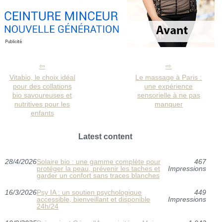
Vitabio, le choix idéal
Le massage à Paris :
pour des collations
une expérience
bio savoureuses et
sensorielle à ne pas
nutritives pour les
manquer
enfants
Latest content
28/4/2026
Solaire bio : une gamme complète pour
467
protéger la peau, prévenir les taches et
Impressions
garder un confort sans traces blanches
16/3/2026
Psy IA : un soutien psychologique
449
accessible, bienveillant et disponible
Impressions
24h/24