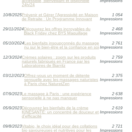
accessible, bienveillant et disponible
Impressions
24h/24
10/8/2025
Prévenir et Gérer l'Agressivité en Maison
1 054
de Retraite : Un Programme Innovant
Impressions
29/11/2024
Découvrez les offres incroyables du
2 468
Black Friday chez BYS Maquillage
Impressions
05/10/2024
Les bienfaits insoupçonnés du massage
2 761
nu sur le bien-être et la confiance en soi
Impressions
12/3/2024
Crèmes solaires : zoom sur les produits
2 759
naturels fabriqués en France par les
Impressions
Laboratoires de Biarritz
03/12/2023
Offrez-vous un moment de détente
2 375
sensuelle avec les massages naturistes
Impressions
à Paris chez NaturetZen
07/9/2023
Le massage à Paris : une expérience
2 638
sensorielle à ne pas manquer
Impressions
05/9/2023
Découvrez les bienfaits de la crème
2 619
KINÉSANTÉ: un concentré de douceur et
Impressions
d'efficacité
09/8/2023
Vitabio, le choix idéal pour des collations
2 721
bio savoureuses et nutritives pour les
Impressions