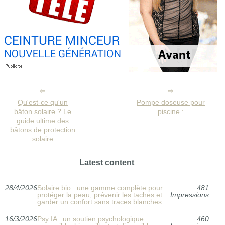
Qu'est-ce qu'un
Pompe doseuse pour
bâton solaire ? Le
piscine :
guide ultime des
bâtons de protection
solaire
Latest content
28/4/2026
Solaire bio : une gamme complète pour
481
protéger la peau, prévenir les taches et
Impressions
garder un confort sans traces blanches
16/3/2026
Psy IA : un soutien psychologique
460