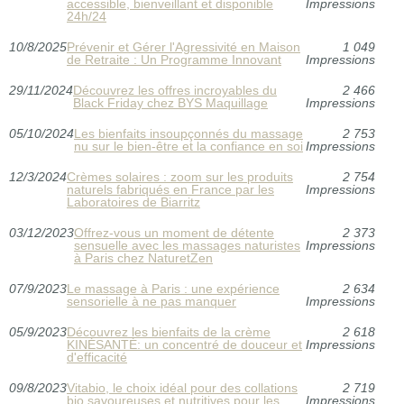
accessible, bienveillant et disponible
Impressions
24h/24
10/8/2025
Prévenir et Gérer l'Agressivité en Maison
1 049
de Retraite : Un Programme Innovant
Impressions
29/11/2024
Découvrez les offres incroyables du
2 466
Black Friday chez BYS Maquillage
Impressions
05/10/2024
Les bienfaits insoupçonnés du massage
2 753
nu sur le bien-être et la confiance en soi
Impressions
12/3/2024
Crèmes solaires : zoom sur les produits
2 754
naturels fabriqués en France par les
Impressions
Laboratoires de Biarritz
03/12/2023
Offrez-vous un moment de détente
2 373
sensuelle avec les massages naturistes
Impressions
à Paris chez NaturetZen
07/9/2023
Le massage à Paris : une expérience
2 634
sensorielle à ne pas manquer
Impressions
05/9/2023
Découvrez les bienfaits de la crème
2 618
KINÉSANTÉ: un concentré de douceur et
Impressions
d'efficacité
09/8/2023
Vitabio, le choix idéal pour des collations
2 719
bio savoureuses et nutritives pour les
Impressions