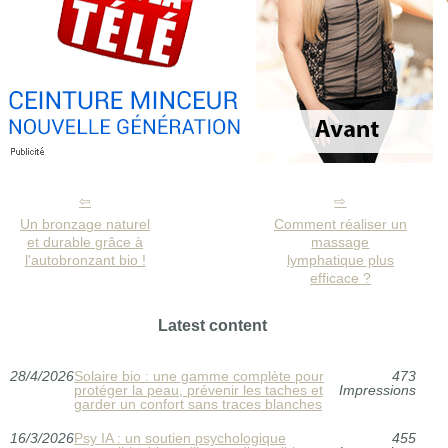
Un bronzage naturel
Comment réaliser un
et durable grâce à
massage
l'autobronzant bio !
lymphatique plus
efficace ?
Latest content
28/4/2026
Solaire bio : une gamme complète pour
473
protéger la peau, prévenir les taches et
Impressions
garder un confort sans traces blanches
16/3/2026
Psy IA : un soutien psychologique
455