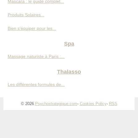
Mascara : le guide complet...
Produits Solaires...
Bien s’équiper pour les...
Spa
Massage naturiste à Paris :...
Thalasso
Les différentes formules de...
© 2026
Psychostrategique.com
-
Cookies Policy
-
RSS