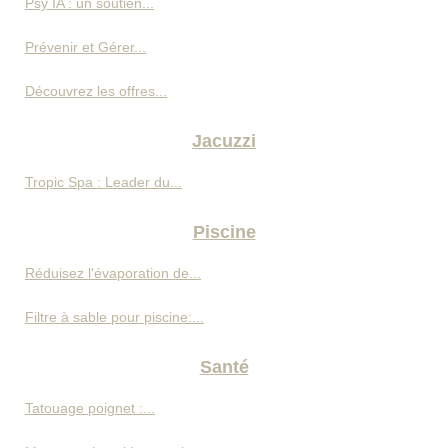
Psy IA : un soutien...
Prévenir et Gérer...
Découvrez les offres...
Jacuzzi
Tropic Spa : Leader du...
Piscine
Réduisez l'évaporation de...
Filtre à sable pour piscine:...
Santé
Tatouage poignet :...