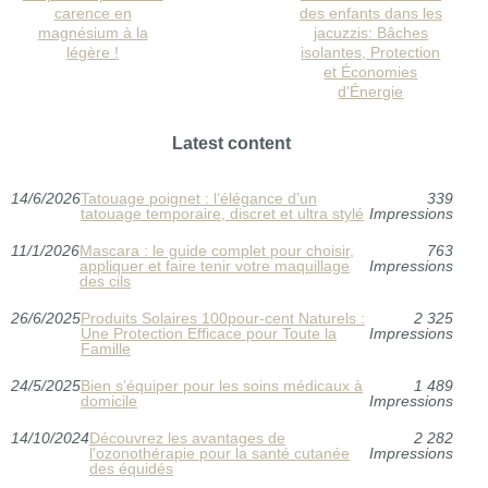
carence en
des enfants dans les
magnésium à la
jacuzzis: Bâches
légère !
isolantes, Protection
et Économies
d'Énergie
Latest content
14/6/2026
Tatouage poignet : l’élégance d’un
339
tatouage temporaire, discret et ultra stylé
Impressions
11/1/2026
Mascara : le guide complet pour choisir,
763
appliquer et faire tenir votre maquillage
Impressions
des cils
26/6/2025
Produits Solaires 100pour-cent Naturels :
2 325
Une Protection Efficace pour Toute la
Impressions
Famille
24/5/2025
Bien s’équiper pour les soins médicaux à
1 489
domicile
Impressions
14/10/2024
Découvrez les avantages de
2 282
l'ozonothérapie pour la santé cutanée
Impressions
des équidés