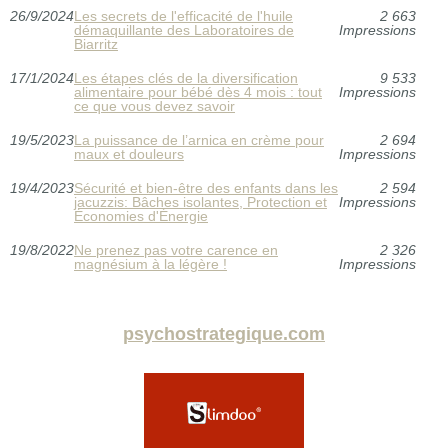
26/9/2024
Les secrets de l'efficacité de l'huile
2 663
démaquillante des Laboratoires de
Impressions
Biarritz
17/1/2024
Les étapes clés de la diversification
9 533
alimentaire pour bébé dès 4 mois : tout
Impressions
ce que vous devez savoir
19/5/2023
La puissance de l’arnica en crème pour
2 694
maux et douleurs
Impressions
19/4/2023
Sécurité et bien-être des enfants dans les
2 594
jacuzzis: Bâches isolantes, Protection et
Impressions
Économies d'Énergie
19/8/2022
Ne prenez pas votre carence en
2 326
magnésium à la légère !
Impressions
psychostrategique.com